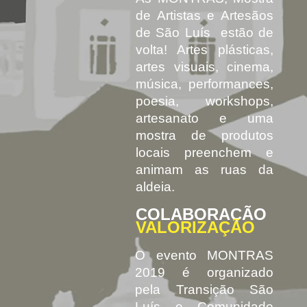
de Artistas e Artesãos
de São Luís estão de
volta! Artes plásticas,
artes visuais, cinema,
música, performances,
poesia, workshops,
artesanato e uma
mostra de produtos
locais preenchem e
animam as ruas da
aldeia.
COLABORAÇÃO
VALORIZAÇÃO
O evento MONTRAS
2019 é organizado
pela Transição São
Luís e Comunidade