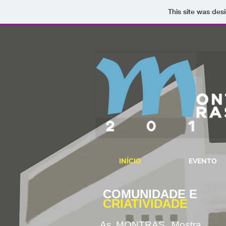
This site was des
INÍCIO
EVENTO
COMUNIDADE E
CRIATIVIDADE
As MONTRAS, Mostra