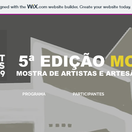
igned with the
.com
website builder. Create your website today.
5ª EDIÇÃO
M
MOSTRA DE ARTISTAS E ARTES
PROGRAMA
PARTICIPANTES