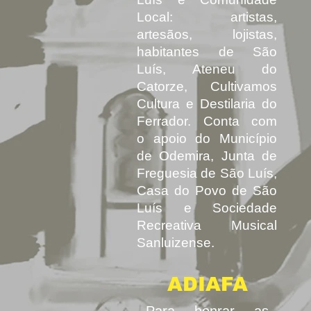
Local: artistas,
artesãos, lojistas,
habitantes de São
Luís, Ateneu do
Catorze, Cultivamos
Cultura e Destilaria do
Ferrador. Conta com
o apoio do Município
de Odemira, Junta de
Freguesia de São Luís,
Casa do Povo de São
Luís e Sociedade
Recreativa Musical
Sanluizense.
ADIAFA